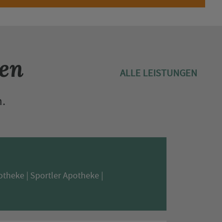
gen
ALLE LEISTUNGEN
h
.
otheke
Sportler Apotheke