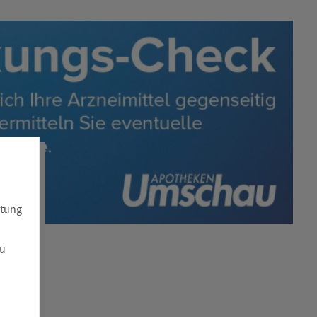
atung
zu