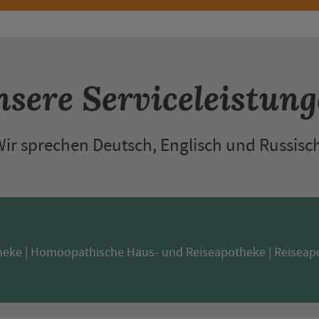
sere Serviceleistun
Wir sprechen
Deutsch
,
Englisch
und
Russisc
heke
Homöopathische Haus- und Reiseapotheke
Reiseap