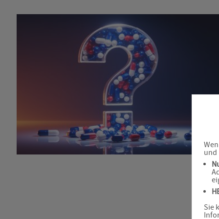
Wenn
und 
N
Ad
ei
H
Sie 
Info