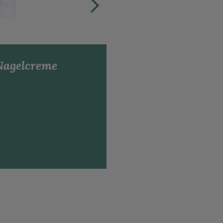
Nagelcreme
ilon Salbe classic
PZN: 10056674
25 Gramm (N1)
11,25 €