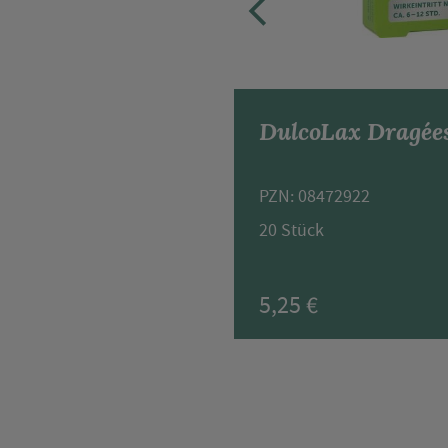
iche
DulcoLax Dragée
PZN: 08472922
20 Stück
5,25 €