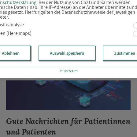
nschutzerklärung
. Bei der Nutzung von Chat und Karten werden
nische Daten (insb. Ihre IP-Adresse) an die Anbieter übermittelt un
ies gesetzt. Hierfür gelten die Datenschutzhinweise der jeweiligen
Aktuelle News rund um das Thema Gesundhei
eter.
siteanalyse
ten (Here maps)
Ablehnen
Auswahl speichern
Zustimmen
Impressum
Gute Nachrichten für Patientinnen
und Patienten